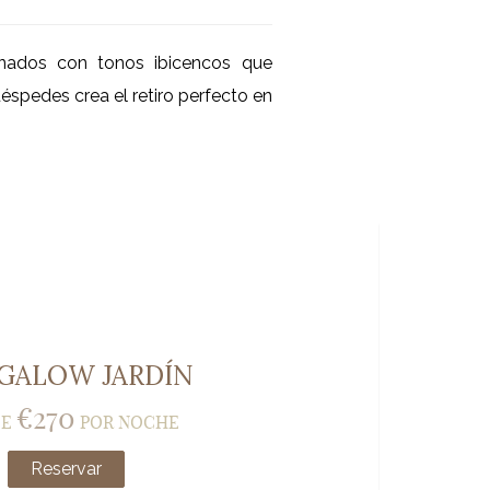
nados con tonos ibicencos que
spedes crea el retiro perfecto en
GALOW JARDÍN
€
270
E
POR NOCHE
Reservar