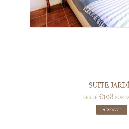
SUITE JARD
€
198
DESDE
POR 
Reservar